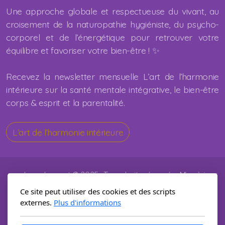
Une approche globale et respectueuse du vivant, au
croisement de la naturopathie hygiéniste, du psycho-
corporel et de l’énergétique pour retrouver votre
équilibre et favoriser votre bien-être ! ✨
Recevez la newsletter mensuelle L’art de l’harmonie
intérieure
sur la santé mentale intégrative
, le bien-être
corps & esprit et la parentalité.
L’art de l’harmonie intérieure
sandymarlene.art © 2025 · Tous droits réservés · Mise à jour
le 10 mars 2026
Ce site peut utiliser des cookies et des scripts
Le contenu de ce site fournit des informations générales et ne
externes.
Plus d'informations
saurait remplacer un suivi médical.