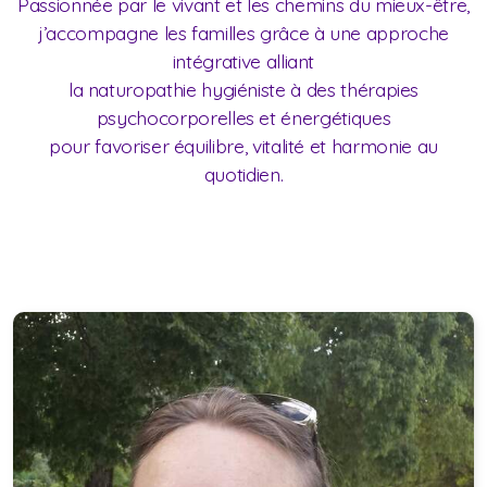
Passionnée par le vivant et les chemins du mieux-être,
j’accompagne les familles grâce à une approche
intégrative
alliant
la naturopathie hygiéniste à des thérapies
psychocorporelles et énergétiques
pour favoriser équilibre, vitalité et harmonie au
quotidien.